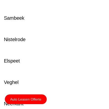
Sambeek
Nistelrode
Elspeet
Veghel
Auto Leasen Offerte
Neerkant